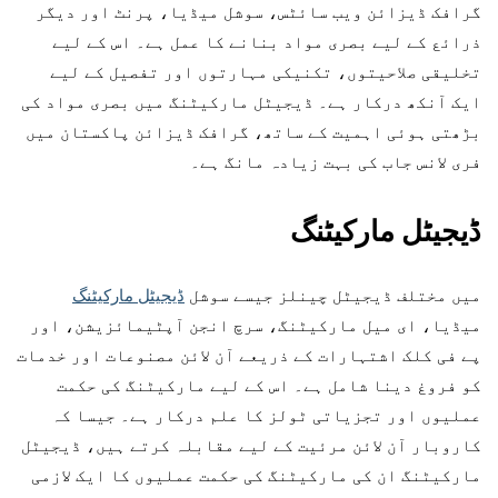
گرافک ڈیزائن ویب سائٹس، سوشل میڈیا، پرنٹ اور دیگر
ذرائع کے لیے بصری مواد بنانے کا عمل ہے۔ اس کے لیے
تخلیقی صلاحیتوں، تکنیکی مہارتوں اور تفصیل کے لیے
ایک آنکھ درکار ہے۔ ڈیجیٹل مارکیٹنگ میں بصری مواد کی
بڑھتی ہوئی اہمیت کے ساتھ، گرافک ڈیزائن پاکستان میں
فری لانس جاب کی بہت زیادہ مانگ ہے۔
ڈیجیٹل مارکیٹنگ
میں مختلف ڈیجیٹل چینلز جیسے سوشل
ڈیجیٹل مارکیٹنگ
میڈیا، ای میل مارکیٹنگ، سرچ انجن آپٹیمائزیشن، اور
پے فی کلک اشتہارات کے ذریعے آن لائن مصنوعات اور خدمات
کو فروغ دینا شامل ہے۔ اس کے لیے مارکیٹنگ کی حکمت
عملیوں اور تجزیاتی ٹولز کا علم درکار ہے۔ جیسا کہ
کاروبار آن لائن مرئیت کے لیے مقابلہ کرتے ہیں، ڈیجیٹل
مارکیٹنگ ان کی مارکیٹنگ کی حکمت عملیوں کا ایک لازمی