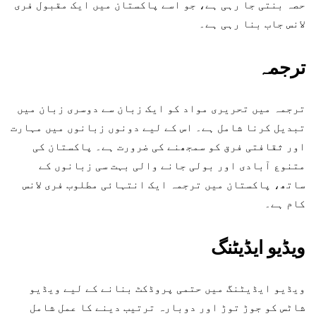
حصہ بنتی جا رہی ہے، جو اسے پاکستان میں ایک مقبول فری
لانس جاب بنا رہی ہے۔
ترجمہ
ترجمہ میں تحریری مواد کو ایک زبان سے دوسری زبان میں
تبدیل کرنا شامل ہے۔ اس کے لیے دونوں زبانوں میں مہارت
اور ثقافتی فرق کو سمجھنے کی ضرورت ہے۔ پاکستان کی
متنوع آبادی اور بولی جانے والی بہت سی زبانوں کے
ساتھ، پاکستان میں ترجمہ ایک انتہائی مطلوب فری لانس
کام ہے۔
ویڈیو ایڈیٹنگ
ویڈیو ایڈیٹنگ میں حتمی پروڈکٹ بنانے کے لیے ویڈیو
شاٹس کو جوڑ توڑ اور دوبارہ ترتیب دینے کا عمل شامل