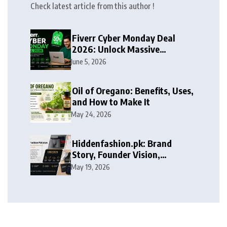
Check latest article from this author !
Fiverr Cyber Monday Deal
2026: Unlock Massive
Discounts on Freelance
June 5, 2026
Services
Oil of Oregano: Benefits, Uses,
and How to Make It
May 24, 2026
Hiddenfashion.pk: Brand
Story, Founder Vision,
Products, and Growth Journey
May 19, 2026