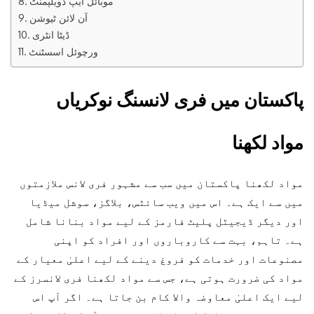
موبائل ایپ ڈویلپمنٹ
آن لائن ٹیوشن
ڈیٹا انٹری
ورچوئل اسسٹنٹ
پاکستان میں فری لانسنگ نوکریاں
مواد لکھنا
مواد لکھنا پاکستان میں سب سے مشہور فری لانس ملازمتوں
میں سے ایک ہے۔ اس میں ویب سائٹس، بلاگز، سوشل میڈیا
اور دیگر ڈیجیٹل پلیٹ فارمز کے لیے مواد بنانا شامل
ہے۔ تاہم، بہت سے کاروباروں اور افراد کو اپنی
مصنوعات اور خدمات کو فروغ دینے کے لیے اعلیٰ معیار کے
مواد کی ضرورت ہوتی ہے، جس سے مواد لکھنا فری لانسرز کے
لیے ایک اعلیٰ معاوضہ والا کام بن جاتا ہے۔ اگر آپ اس