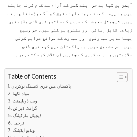
آپشن بن گیا ہے جو اپنے گھر کے آرام سے کام کرنا چاہتے
ہیں یا پیسہ کماتے ہوئے اپنے شوق کو آگے بڑھانا چاہتے
ہیں۔ ڈیجیٹل معیشت کے عروج کے ساتھ، فری لانس ملازمتیں
زیادہ قابل رسائی اور متنوع ہو گئی ہیں، جو وسیع
پیمانے پر مہارتوں اور مہارت کے مواقع فراہم کرتی
ہیں۔ اس مضمون میں، ہم پاکستان میں کچھ فری لانس
ملازمتوں پر بات کریں گے جنہیں آپ تلاش کر سکتے ہیں۔
Table of Contents
پاکستان میں فری لانسنگ نوکریاں
مواد لکھنا
ویب ڈویلپمنٹ
گرافک ڈیزائن
ڈیجیٹل مارکیٹنگ
ترجمہ
ویڈیو ایڈیٹنگ