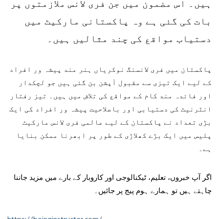
ہیں۔ اس مضمون میں جن فری لانس ملازمتوں پر
بات کی گئی ہے وہ پاکستانی مارکیٹ میں
دستیاب مواقع کی چند مثالیں ہیں۔
پاکستان میں فری لانسنگ نوکریاں ہنر مند پیشہ ور افراد
کے لیے ایک تیزی سے مقبول آپشن بن گئی ہیں جو لچکدار
اور فائدہ مند کام کے مواقع کی تلاش میں ہیں۔ تیز رفتار
انٹرنیٹ کی دستیابی اور باصلاحیت پیشہ ور افراد کی ایک
بڑی تعداد نے پاکستان کے لیے عالمی فری لانس مارکیٹ
پلیس میں ایک بڑے کھلاڑی کے طور پر ابھرنا ممکن بنایا
ہے۔
اگر آپ خبروں، تعلیم، ٹیکنالوجی اور کاروبار کے بارے میں مزید جاننا
چاہتے ہیں تو ہمارے ہوم پیج پر جائیں۔