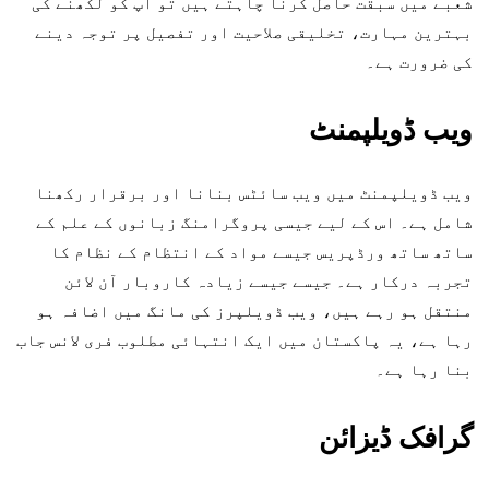
شعبے میں سبقت حاصل کرنا چاہتے ہیں تو آپ کو لکھنے کی
بہترین مہارت، تخلیقی صلاحیت اور تفصیل پر توجہ دینے
کی ضرورت ہے۔
ویب ڈویلپمنٹ
ویب ڈویلپمنٹ میں ویب سائٹس بنانا اور برقرار رکھنا
شامل ہے۔ اس کے لیے جیسی پروگرامنگ زبانوں کے علم کے
ساتھ ساتھ ورڈپریس جیسے مواد کے انتظام کے نظام کا
تجربہ درکار ہے۔ جیسے جیسے زیادہ کاروبار آن لائن
منتقل ہو رہے ہیں، ویب ڈویلپرز کی مانگ میں اضافہ ہو
رہا ہے، یہ پاکستان میں ایک انتہائی مطلوب فری لانس جاب
بنا رہا ہے۔
گرافک ڈیزائن