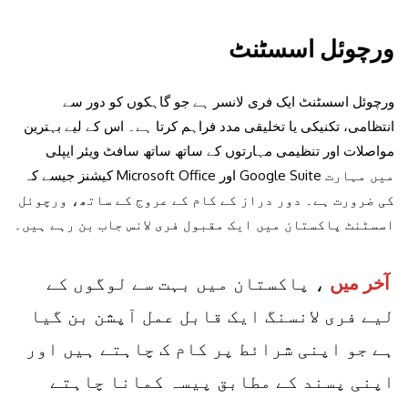
ورچوئل اسسٹنٹ
ورچوئل اسسٹنٹ ایک فری لانسر ہے جو گاہکوں کو دور سے
انتظامی، تکنیکی یا تخلیقی مدد فراہم کرتا ہے۔ اس کے لیے بہترین
مواصلات اور تنظیمی مہارتوں کے ساتھ ساتھ سافٹ ویئر ایپلی
کیشنز جیسے کہ Microsoft Office اور Google Suite میں مہارت
کی ضرورت ہے۔ دور دراز کے کام کے عروج کے ساتھ، ورچوئل
اسسٹنٹ پاکستان میں ایک مقبول فری لانس جاب بن رہے ہیں۔
آخر میں
، پاکستان میں بہت سے لوگوں کے
لیے فری لانسنگ ایک قابل عمل آپشن بن گیا
ہے جو اپنی شرائط پر کام ک چاہتے ہیں اور
اپنی پسند کے مطابق پیسہ کمانا چاہتے