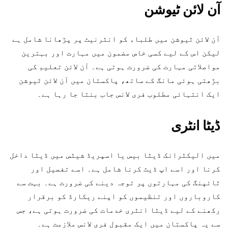
آن لائن ٹیوشن
آن لائن ٹیوشن میں طلباء کو انٹرنیٹ پر پڑھانا شامل ہے
لیکن اس کے لیے کسی خاص مضمون میں مہارت اور بہترین
مواصلاتی مہارت کی ضرورت ہوتی ہے۔ آن لائن تعلیم کی
بڑھتی ہوئی مانگ کے ساتھ، پاکستان میں آن لائن ٹیوشن
ایک انتہائی مطلوب فری لانس جاب بنتا جا رہا ہے۔
ڈیٹا انٹری
میں الیکٹرانک ڈیٹا بیس یا اسپریڈ شیٹس میں ڈیٹا داخل
کرنا اور اسے اپ ڈیٹ کرنا شامل ہے۔ اسے تفصیل اور
ٹائپنگ کی مہارتوں پر توجہ دینے کی ضرورت ہے۔ بہت سے
کاروباروں اور تنظیموں کو اپنے ریکارڈ کو برقرار
رکھنے کے لیے ڈیٹا انٹری خدمات کی ضرورت ہوتی ہے، جس
سے یہ پاکستان میں ایک مقبول فری لانس ملازمت ہے۔