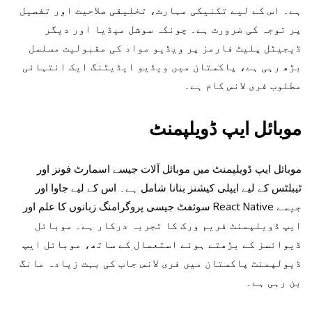
ہے۔ اس کے لیے تکنیکی مہارت، تخلیقی صلاحیت اور تفصیل
پر توجہ کی ضرورت ہے۔ چونکہ سوشل میڈیا اور دیگر
ڈیجیٹل پلیٹ فارمز پر ویڈیو مواد کی مقبولیت مسلسل
بڑھ رہی ہے، پاکستان میں ویڈیو ایڈیٹنگ ایک انتہائی
مطلوب فری لانس کام ہے۔
موبائل ایپ ڈویلپمنٹ
موبائل ایپ ڈویلپمنٹ میں موبائل آلات جیسے اسمارٹ فونز اور
ٹیبلٹس کے لیے ایپلی کیشنز بنانا شامل ہے۔ اس کے لیے جاوا اور
سوئفٹ جیسی پروگرامنگ زبانوں کا علم اور React Native جیسے
ایپ ڈویلپمنٹ فریم ورک کا تجربہ درکار ہے۔ موبائل
ڈیوائسز کے بڑھتے ہوئے استعمال کے ساتھ، موبائل ایپ
ڈیولپمنٹ پاکستان میں فری لانس جاب کی بہت زیادہ مانگ
بن رہی ہے۔