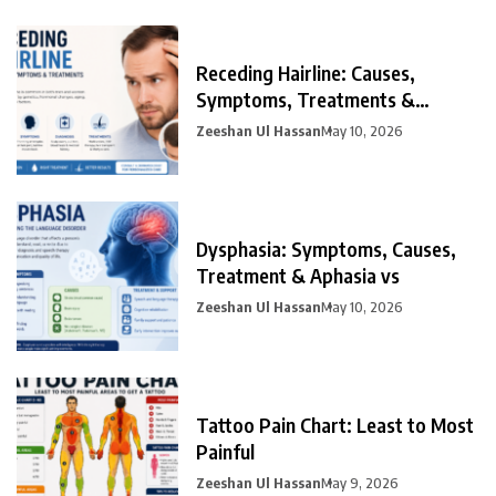
Receding Hairline: Causes,
Symptoms, Treatments &
Prevention
Zeeshan Ul Hassan
May 10, 2026
Dysphasia: Symptoms, Causes,
Treatment & Aphasia vs
Zeeshan Ul Hassan
May 10, 2026
Tattoo Pain Chart: Least to Most
Painful
Zeeshan Ul Hassan
May 9, 2026